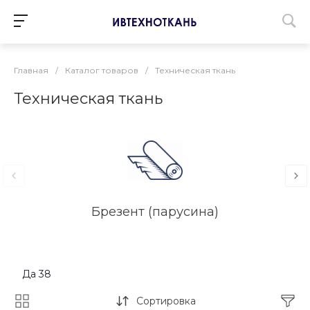
Главная
/
Каталог товаров
/
Техническая ткань
Техническая ткань
Брезент (парусина)
Бр
Да
38
Сортировка