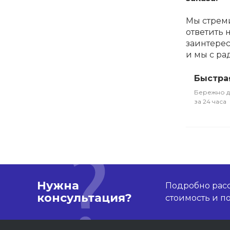
Мы стрем
ответить 
заинтерес
и мы с ра
Быстра
Бережно д
за 24 часа
Нужна
Подробно расс
консультация?
стоимость и 