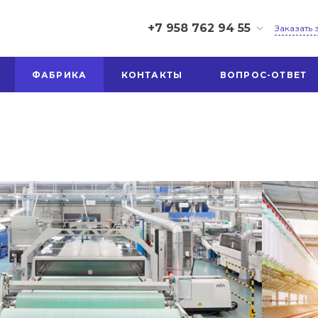
+7 958 762 94 55
Заказать
+7 958 762 94 55
ФАБРИКА
КОНТАКТЫ
ВОПРОС-ОТВЕТ
г. Иваново, ул.
Шестернина 3А
Пн-Пт: 9:00-17:00
Перерыв 12:30-13:00
Cб-Вс: Выходной
ivtexno37@yandex.ru