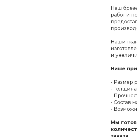
Наш брез
работ и п
предоста
производс
Наши тка
изготовле
и увеличи
Ниже при
- Размер р
- Толщина 
- Прочнос
- Состав 
- Возможн
Мы готов
количест
заказа.