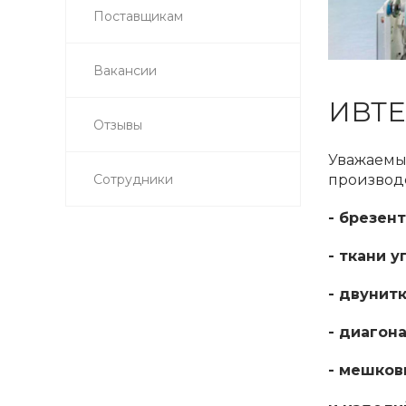
Поставщикам
Вакансии
ИВТ
Отзывы
Уважаемые
производс
Сотрудники
- брезе
- ткани 
- двунит
- диагон
- мешко