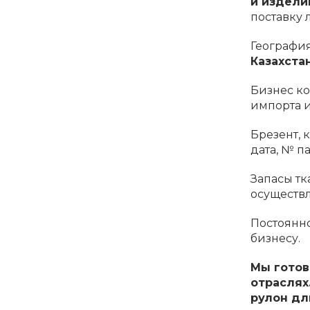
и издели
поставку
География
Казахстан
Бизнес ко
импорта и
Брезент, 
дата, № п
Запасы тк
осуществл
Постоянн
бизнесу.
Мы готов
отраслях
рулон дл