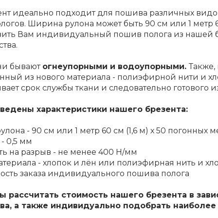
ент идеально подходит для пошива различных видо
ологов. Ширина рулона может быть 90 см или 1 метр 6
вить Вам индивидуальный пошив полога из нашей б
тва.
ни бывают
огнеупорными и водоупорными.
Также,
нный из нового материала - полиэфирной нити и хло
вает срок службы ткани и следовательно готового и
ведены характеристики нашего брезента:
улона - 90 см или 1 метр 60 см (1,6 м) х 50 погонных 
- 0,5 мм
ть на разрыв - не менее 400 Н/мм
материала - хлопок и лён или полиэфирная нить и хл
ость заказа индивидуального пошива полога
ы рассчитать стоимость нашего брезента в зави
ва, а также индивидуально подобрать наиболее