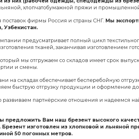
й из них (рабочей одежды, спецодежды из брезен
 льняной, хлопчатобумажной пряжи и промышленно
 поставок фирмы Россия и страны СНГ.
М
ы экспорт
, Узбекистан.
мпании предусматривает полный цикл текстильного
зготовления тканей, заканчивая изготовлением гот
который мы отгружаем со складов имеет срок выпуска
артии и смены.
ани на складах обеспечивает бесперебойную отгруз
яем быструю отгрузку продукции и оформление док
о развиваем партнёрские отношения и надеемся на
ы предложить Вам наш брезент высокого качест
. Брезент изготовлен из хлопковой и льняной пр
иной 50 погонных метров.