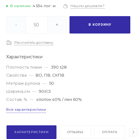
В наличии
4 534
пог. м
Нашли дешевле?
-
+
В КОРЗИНУ
Рассчитать доставку
Характеристики
Плотность ткани
—
390 ±28
Свойства
—
ВО, ПВ, СКПВ
Метраж рулона
—
50
Ширина,см
—
90±1,5
Состав, %
—
хлопок 40% / лен 60%
Все характеристики
ХАРАКТЕРИСТИКИ
ОТЗЫВЫ
ОПЛАТА
Д