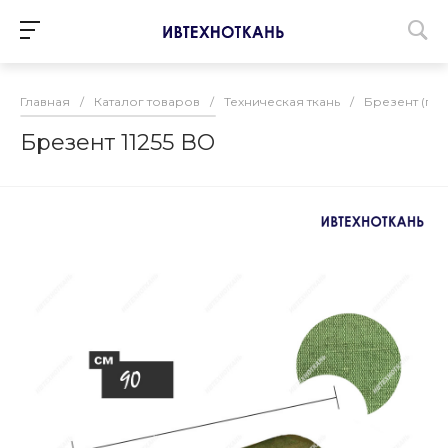
Главная
/
Каталог товаров
/
Техническая ткань
/
Брезент (пар
Брезент 11255 ВО