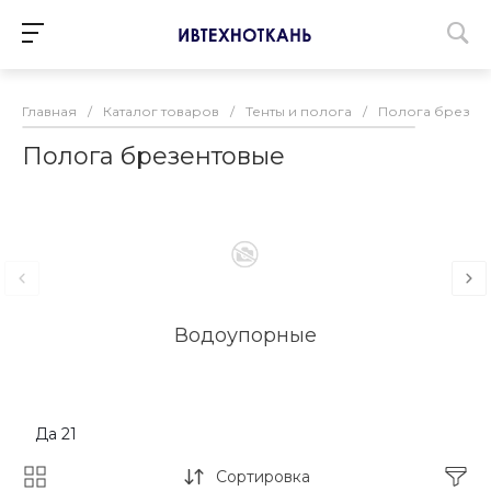
Главная
/
Каталог товаров
/
Тенты и полога
/
Полога брезен
Полога брезентовые
Водоупорные
Да
21
Сортировка