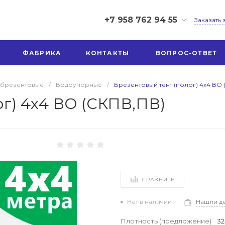
+7 958 762 94 55
Заказать
+7 958 762 94 55
ФАБРИКА
КОНТАКТЫ
ВОПРОС-ОТВЕТ
г. Иваново, ул.
Шестернина 3А
Пн-Пт: 9:00-17:00
Перерыв 12:30-13:00
 брезентовые
/
Водоупорные
/
Брезентовый тент (полог) 4х4 ВО 
Cб-Вс: Выходной
ог) 4х4 ВО (СКПВ,ПВ)
ivtexno37@yandex.ru
СРАВНИТЬ
Нет в наличии
Нашли д
Плотность (предложение)
32