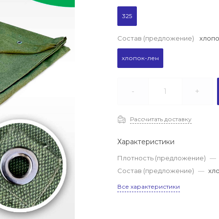
325
Состав (предложение)
хлопо
хлопок-лен
-
+
Рассчитать доставку
Характеристики
Плотность (предложение)
—
Состав (предложение)
—
хл
Все характеристики