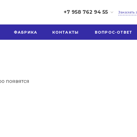
+7 958 762 94 55
Заказать
+7 958 762 94 55
ФАБРИКА
КОНТАКТЫ
ВОПРОС-ОТВЕТ
г. Иваново, ул.
Шестернина 3А
Пн-Пт: 9:00-17:00
Перерыв 12:30-13:00
Cб-Вс: Выходной
ivtexno37@yandex.ru
ро появятся